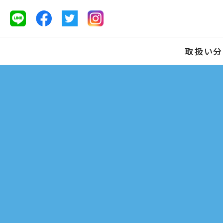
取扱い
分