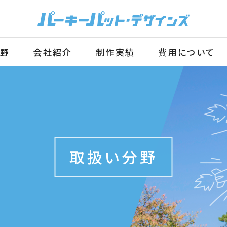
野
会社
紹介
制作
実績
費用に
ついて
取扱い分野