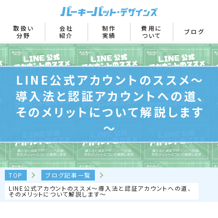
取扱い
会社
制作
費用に
ブログ
分野
紹介
実績
ついて
LINE公式アカウントのススメ～
導入法と認証アカウントへの道、
そのメリットについて解説します
～
TOP
ブログ記事一覧
LINE公式アカウントのススメ～導入法と認証アカウントへの道、
そのメリットについて解説します～